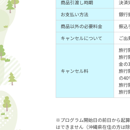
商品引渡し時期
決済
お支払い方法
銀行
商品以外の必要料金
振込
キャンセルについて
ご出
旅行
旅行
金の
キャンセル料
旅行
の40
旅行
旅行
※プログラム開始日の前日から起算
はできません（沖縄県在住の方は除