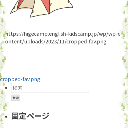
https://higecamp.english-kidscamp.jp/wp/wp-c
ontent/uploads/2023/11/cropped-fav.png
投
cropped-fav.png
検
稿
索:
ナ
ビ
固定ページ
ゲ