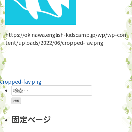
https://okinawa.english-kidscamp.jp/wp/wp-con
tent/uploads/2022/06/cropped-fav.png
投
cropped-fav.png
検
稿
索:
ナ
ビ
固定ページ
ゲ