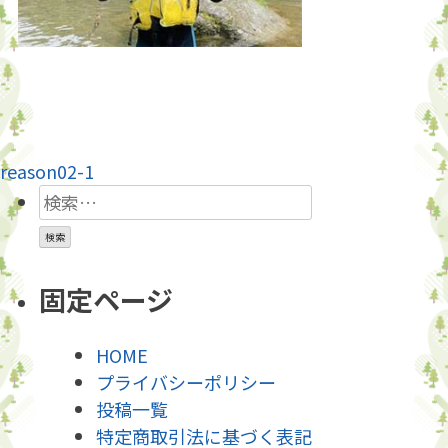
投
reason02-1
検
稿
索:
ナ
ビ
固定ページ
ゲ
HOME
ー
プライバシーポリシー
投稿一覧
シ
特定商取引法に基づく表記